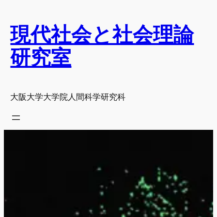
内
容
現代社会と社会理論
を
ス
研究室
キ
ッ
プ
大阪大学大学院人間科学研究科