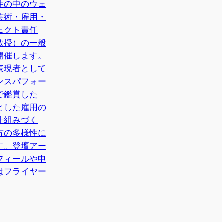
性の中のウェ
芸術・雇用・
ェクト責任
教授）の一般
開催します。
表現者として
ンスパフォー
で鑑賞した
とした雇用の
仕組みづく
方の多様性に
す。登壇アー
フィールや申
はフライヤー
。