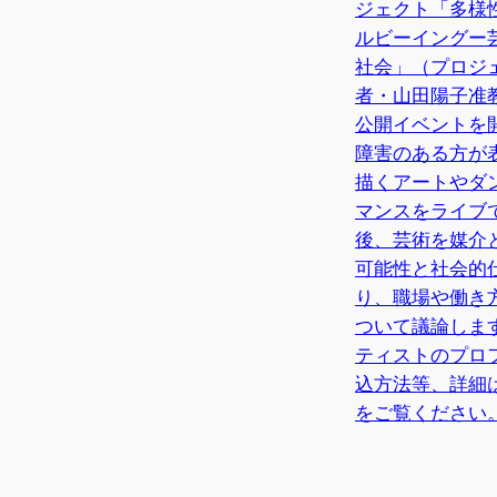
ジェクト「多様
ルビーイングー
社会」（プロジ
者・山田陽子准
公開イベントを
障害のある方が
描くアートやダ
マンスをライブ
後、芸術を媒介
可能性と社会的
り、職場や働き
ついて議論しま
ティストのプロ
込方法等、詳細
をご覧ください