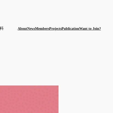
科
About
News
Members
Projects
Publication
Want to Join?