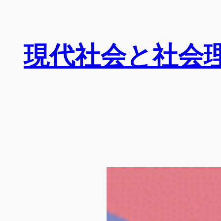
内
容
を
現代社会と社会
ス
キ
ッ
プ