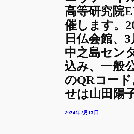
高等研究院E
催します。20
日仏会館、3月
中之島セン
込み、一般
のQRコー
せは山田陽
2024年2月13日