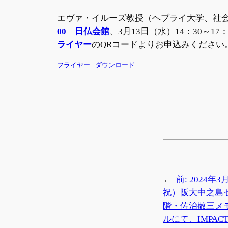
エヴァ・イルーズ教授（ヘブライ大学、社会
00 日仏会館
、3月13日（水）14：30～
ライヤー
のQRコードよりお申込みください
フライヤー
ダウンロード
←
前:
2024年
祝）阪大中之島セ
階・佐治敬三メ
ルにて、IMPA